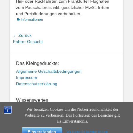
Hin- oder Rückfahrten zum Frankfurter Flughafen
zum Pauschalpreis inkl. gesetzlicher MwSt. Irrtum
und Preisänderungen vorbehalten.
Kategorien
Informationen
Beitragsnavigation
← Zurück
Vorheriger
Fahrer Gesucht
Beitrag:
Das Kleingedruckte:
Allgemeine Geschäftsbedingungen
Impressum
Datenschutzerklärung
Wissenswertes
Partnerseiten
Wir benutzen Cookies um die Nutzerfreundlichkeit der
Webseite zu verbessern. Das Fortsetzen des Besuches gilt
als Einverständnis.
Copyright © 2026
Wiesel Shuttle Taxi & Mietwagen
. Alle Rechte
vorbehalten.
Einverstanden
Weitere Informationen